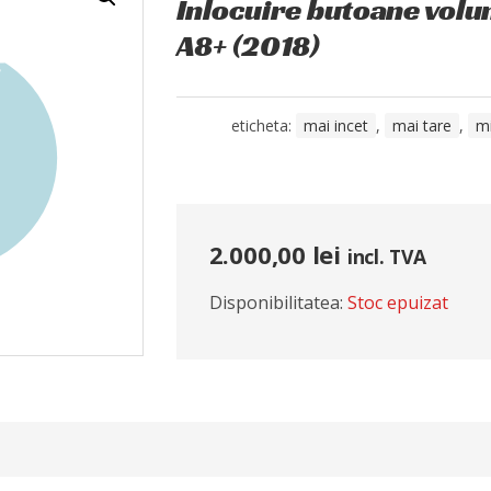
Înlocuire butoane vol
A8+ (2018)
eticheta:
mai incet
,
mai tare
,
m
2.000,00
lei
incl. TVA
Disponibilitatea:
Stoc epuizat