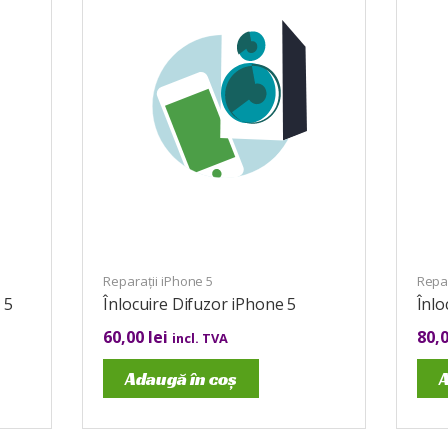
Reparații iPhone 5
Repar
 5
Înlocuire Difuzor iPhone 5
Înl
60,00
lei
80,
incl. TVA
Adaugă în coș
A