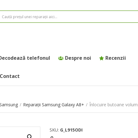
Decodează telefonul
Despre noi
Recenzii
Contact
e Samsung
/
Reparații Samsung Galaxy A8+
/
Înlocuire butoane volu
SKU:
G_L915ODI