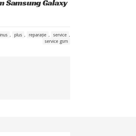
um Samsung Galaxy
inus
,
plus
,
reparație
,
service
,
service gsm