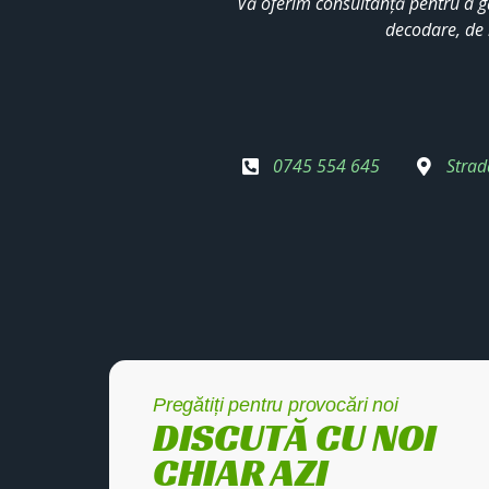
Vă oferim consultanță pentru a g
decodare, de 
0745 554 645
Strad
Pregătiți pentru provocări noi
DISCUTĂ CU NOI
CHIAR AZI