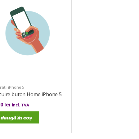
ații iPhone 5
ocuire buton Home iPhone 5
00
lei
incl. TVA
daugă în coș