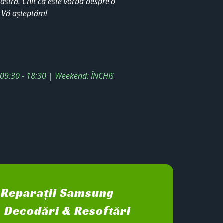
stră. Chit că este vorba despre o
. Vă așteptăm!
: 09:30 - 18:30 | Weekend: ÎNCHIS
Reparații Samsung
Decodări & Resoftări