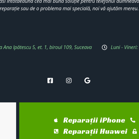
ăsi întotdeauna cea mai bună soluție pentru telefonul dumneavoa
reparație sau de o problema mai specială, noi vă ajutăm mereu
a Ana Ipătescu 5, et. 1, biroul 109, Suceava
Luni - Vineri
Reparații iPhone
Reparații Huawei