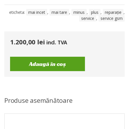
eticheta:
mai incet
,
mai tare
,
minus
,
plus
,
reparație
,
service
,
service gsm
1.200,00
lei
incl. TVA
Adaugă în coș
Produse asemănătoare