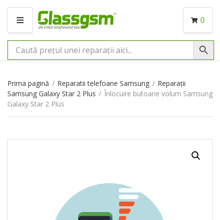
0
M
E
N
I
U
Prima pagină
/
Reparatii telefoane Samsung
/
Reparații
Samsung Galaxy Star 2 Plus
/
Înlocuire butoane volum Samsung
Galaxy Star 2 Plus