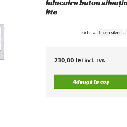
Înlocuire buton silenț
lite
eticheta:
buton silent
,
230,00
lei
incl. TVA
Adaugă în coș