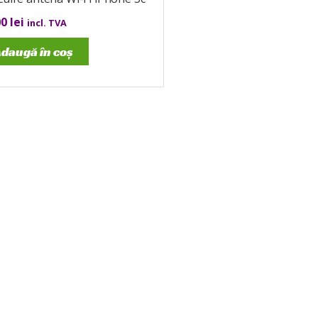
00
lei
incl. TVA
daugă în coș