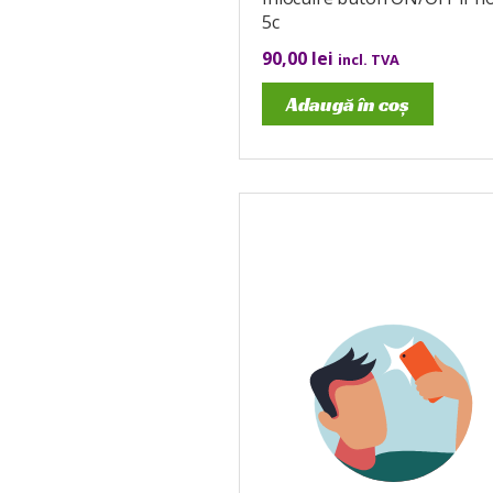
5c
90,00
lei
incl. TVA
Adaugă în coș