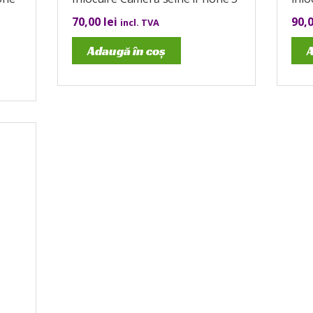
70,00
lei
90,
incl. TVA
Adaugă în coș
A