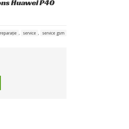
ions Huawei P40
reparație
,
service
,
service gsm