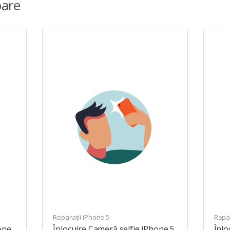
are
Reparații iPhone 5
Repar
one
Înlocuire Cameră selfie iPhone 5
Înlo