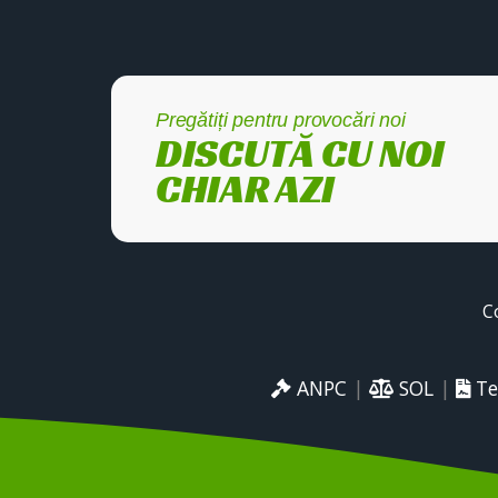
Pregătiți pentru provocări noi
DISCUTĂ CU NOI
CHIAR AZI
C
ANPC
|
SOL
|
Te