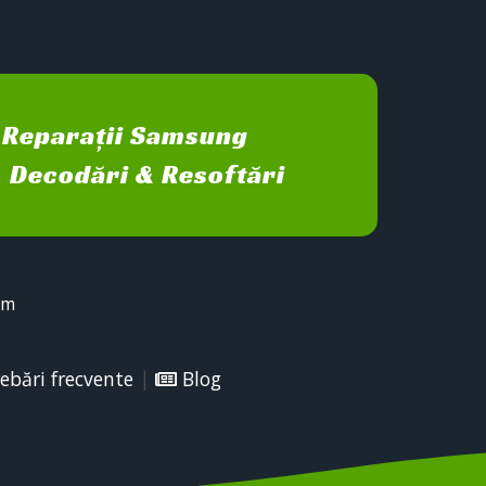
Reparații Samsung
Decodări & Resoftări
sm
ebări frecvente
|
Blog