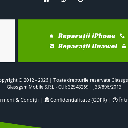
Reparații iPhone
Reparații Huawei
opyright © 2012 - 2026 | Toate drepturile rezervate Glassg
Glassgsm Mobile S.R.L - CUI: 32543269
|
J33/896/2013
rmeni & Condiții
|
Confidențialitate (GDPR)
|
Într