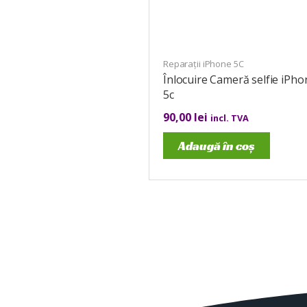
Reparații iPhone 5C
Înlocuire Cameră selfie iPho
5c
90,00
lei
incl. TVA
Adaugă în coș