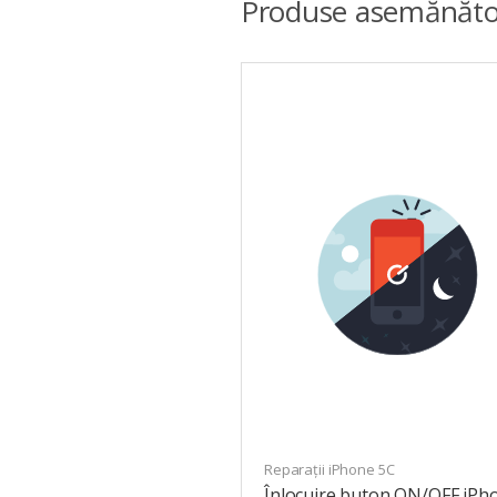
Produse asemănăto
Reparații iPhone 5C
Înlocuire buton ON/OFF iPh