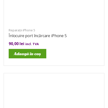
Reparații iPhone 5
Înlocuire port încărcare iPhone 5
90,00
lei
incl. TVA
Adaugă în coș