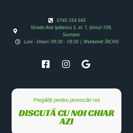
0745 554 645
Strada Ana Ipătescu 5, et. 1, biroul 109,
Suceava
Luni - Vineri: 09:30 - 18:30 | Weekend: ÎNCHIS
Pregătiți pentru provocări noi
DISCUTĂ CU NOI CHIAR
AZI