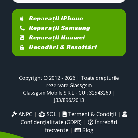
Reparații iPhone
Reparații Samsung
Reparații Huawei
Decodări & Resoftări
Copyright © 2012 - 2026 | Toate drepturile
rezervate Glassgsm
Glassgsm Mobile S.R.L - CUI: 32543269
|
J33/896/2013
ANPC
|
SOL
|
Termeni & Condiții
|
Confidențialitate (GDPR)
|
Întrebări
frecvente
|
Blog