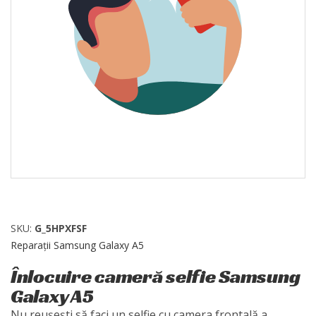
SKU:
G_5HPXFSF
Reparații Samsung Galaxy A5
Înlocuire cameră selfie Samsung
Galaxy A5
Nu reușești să faci un selfie cu camera frontală a