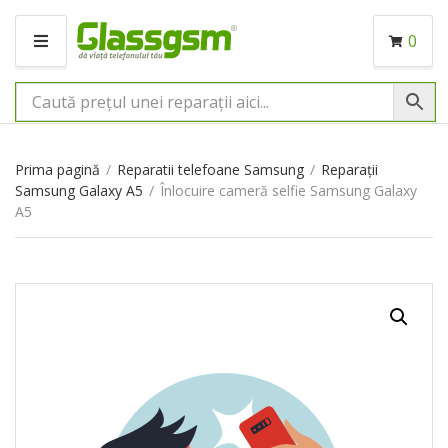
0
M
E
N
I
U
Prima pagină
/
Reparatii telefoane Samsung
/
Reparații
Samsung Galaxy A5
/
Înlocuire cameră selfie Samsung Galaxy
A5