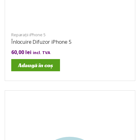
Reparații iPhone 5
Înlocuire Difuzor iPhone 5
60,00
lei
incl. TVA
Adaugă în coș