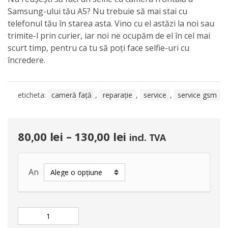
Samsung-ului tău A5? Nu trebuie să mai stai cu
telefonul tău în starea asta. Vino cu el astăzi la noi sau
trimite-l prin curier, iar noi ne ocupăm de el în cel mai
scurt timp, pentru ca tu să poți face selfie-uri cu
încredere.
eticheta:
cameră față
,
reparație
,
service
,
service gsm
80,00
lei
–
130,00
lei
incl. TVA
An