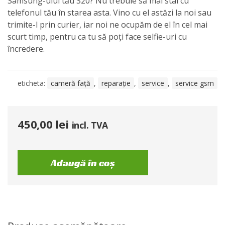
Samsung-ului tău S20? Nu trebuie să mai stai cu
telefonul tău în starea asta. Vino cu el astăzi la noi sau
trimite-l prin curier, iar noi ne ocupăm de el în cel mai
scurt timp, pentru ca tu să poți face selfie-uri cu
încredere.
eticheta:
cameră față
,
reparație
,
service
,
service gsm
450,00
lei
incl. TVA
Adaugă în coș