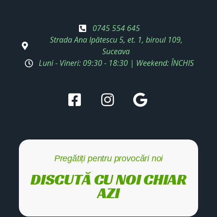
0745 554 645
Strada Ana Ipătescu 5, et. 1, biroul 109,
Suceava
Luni - Vineri: 09:30 - 18:30 | Weekend: ÎNCHIS
Pregătiți pentru provocări noi
DISCUTĂ CU NOI CHIAR
AZI