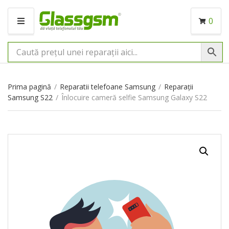
0
M
E
N
I
U
Prima pagină
/
Reparatii telefoane Samsung
/
Reparații
Samsung S22
/
Înlocuire cameră selfie Samsung Galaxy S22