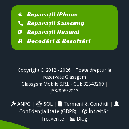
Reparații iPhone
Reparații Samsung
Reparații Huawei
Decodări & Resoftări
Copyright © 2012 - 2026 | Toate drepturile
rezervate Glassgsm
Glassgsm Mobile S.R.L - CUI: 32543269
|
J33/896/2013
ANPC
|
SOL
|
Termeni & Condiții
|
Confidențialitate (GDPR)
|
Întrebări
frecvente
|
Blog