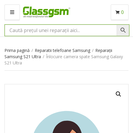
0
M
E
N
I
U
Prima pagină
/
Reparatii telefoane Samsung
/
Reparații
Samsung S21 Ultra
/
Înlocuire camera spate Samsung Galaxy
S21 Ultra