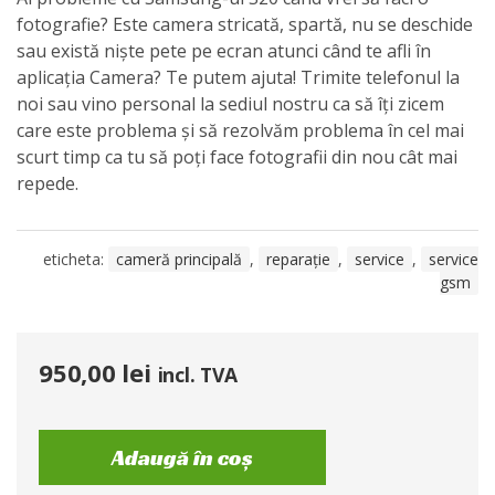
fotografie? Este camera stricată, spartă, nu se deschide
sau există niște pete pe ecran atunci când te afli în
aplicația Camera? Te putem ajuta! Trimite telefonul la
noi sau vino personal la sediul nostru ca să îți zicem
care este problema și să rezolvăm problema în cel mai
scurt timp ca tu să poți face fotografii din nou cât mai
repede.
eticheta:
cameră principală
,
reparație
,
service
,
service
gsm
950,00
lei
incl. TVA
Adaugă în coș