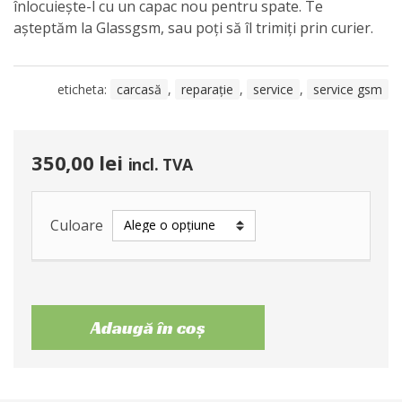
înlocuiește-l cu un capac nou pentru spate. Te
așteptăm la Glassgsm, sau poți să îl trimiți prin curier.
eticheta:
carcasă
,
reparație
,
service
,
service gsm
350,00
lei
incl. TVA
Culoare
Adaugă în coș