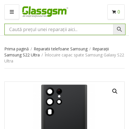
0
M
E
N
I
U
Prima pagină
/
Reparatii telefoane Samsung
/
Reparații
Samsung S22 Ultra
/
Înlocuire capac spate Samsung Galaxy S22
Ultra