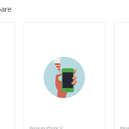
are
Reparații iPhone 5C
Repar