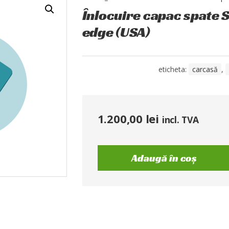
Înlocuire capac spate 
edge (USA)
eticheta:
carcasă
,
1.200,00
lei
incl. TVA
Adaugă în coș