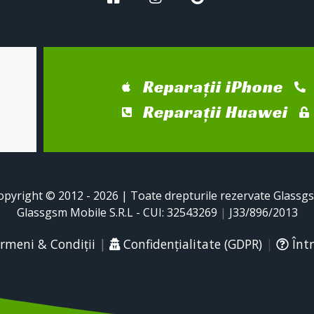
Reparații iPhone
Reparații Huawei
opyright © 2012 - 2026 | Toate drepturile rezervate Glassg
Glassgsm Mobile S.R.L - CUI: 32543269
|
J33/896/2013
rmeni & Condiții
|
Confidențialitate (GDPR)
|
Într