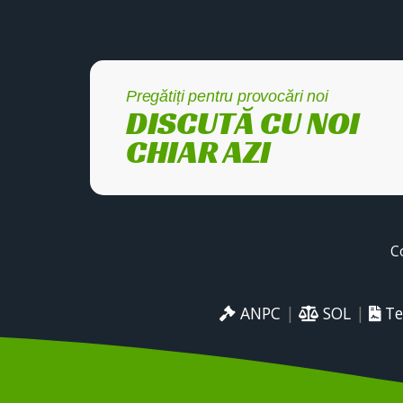
Pregătiți pentru provocări noi
DISCUTĂ CU NOI
CHIAR AZI
C
ANPC
|
SOL
|
Te