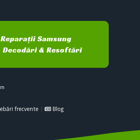
Reparații Samsung
Decodări & Resoftări
sm
ebări frecvente
|
Blog