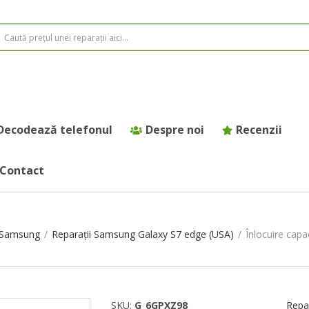
Decodează telefonul
Despre noi
Recenzii
Contact
e Samsung
/
Reparații Samsung Galaxy S7 edge (USA)
/
Înlocuire cap
SKU:
G_6GPXZ98
Repa