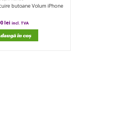
ocuire butoane Volum iPhone
00
lei
incl. TVA
daugă în coș