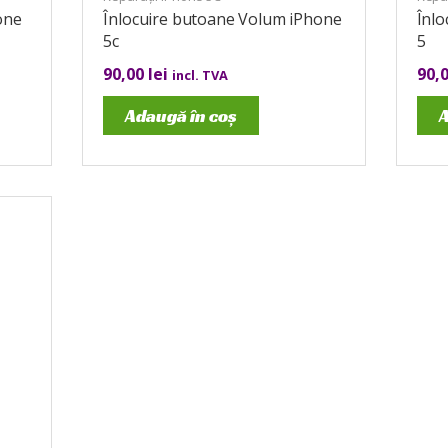
one
Înlocuire butoane Volum iPhone
Înl
5c
5
90,00
lei
90,
incl. TVA
Adaugă în coș
A