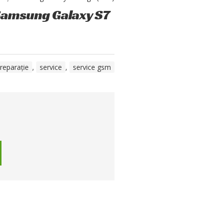
Samsung Galaxy S7
reparație
,
service
,
service gsm