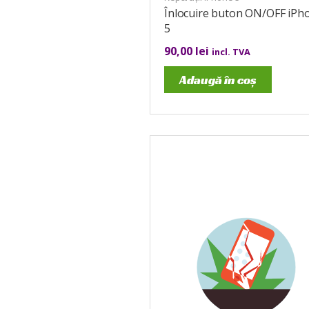
Înlocuire buton ON/OFF iPh
5
90,00
lei
incl. TVA
Adaugă în coș