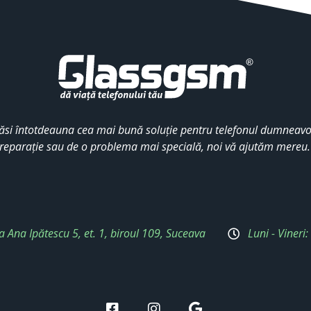
ăsi întotdeauna cea mai bună soluție pentru telefonul dumneavoa
reparație sau de o problema mai specială, noi vă ajutăm mereu
a Ana Ipătescu 5, et. 1, biroul 109, Suceava
Luni - Vineri