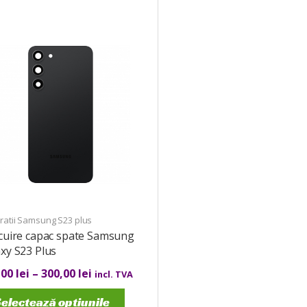
ratii Samsung S23 plus
ocuire capac spate Samsung
xy S23 Plus
,00
lei
–
300,00
lei
incl. TVA
electează opțiunile