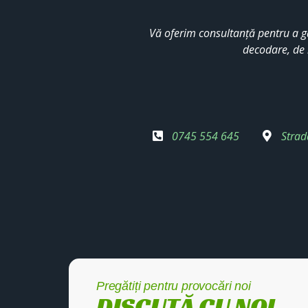
Vă oferim consultanță pentru a g
decodare, de 
0745 554 645
Strad
Pregătiți pentru provocări noi
DISCUTĂ CU NOI