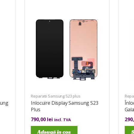
Reparatii Samsung S23 plus
Repa
sung
Inlocuire Display Samsung S23
Înl
Plus
Gala
790,00
lei
290
incl. TVA
Adaugă în coș
S