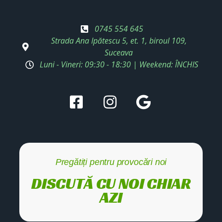
0745 554 645
Strada Ana Ipătescu 5, et. 1, biroul 109,
Suceava
Luni - Vineri: 09:30 - 18:30 | Weekend: ÎNCHIS
Pregătiți pentru provocări noi
DISCUTĂ CU NOI CHIAR
AZI