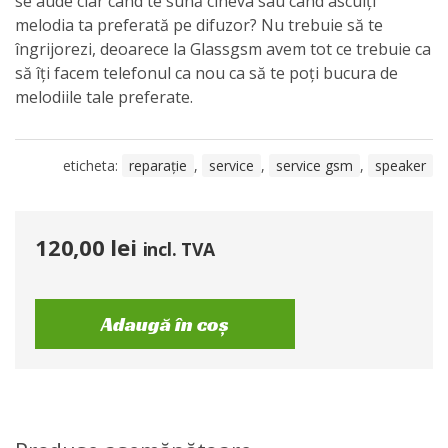
se aude clar când te sună cineva sau când asculți
melodia ta preferată pe difuzor? Nu trebuie să te
îngrijorezi, deoarece la Glassgsm avem tot ce trebuie ca
să îți facem telefonul ca nou ca să te poți bucura de
melodiile tale preferate.
eticheta:
reparație
,
service
,
service gsm
,
speaker
120,00
lei
incl. TVA
Adaugă în coș