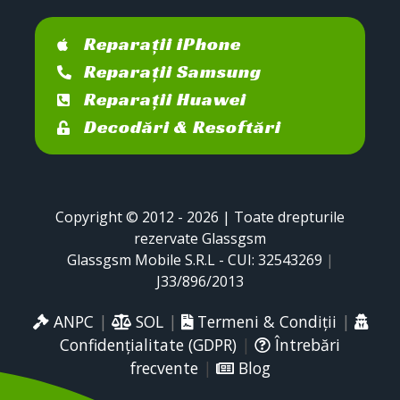
Reparații iPhone
Reparații Samsung
Reparații Huawei
Decodări & Resoftări
Copyright © 2012 - 2026 | Toate drepturile
rezervate Glassgsm
Glassgsm Mobile S.R.L - CUI: 32543269
|
J33/896/2013
ANPC
|
SOL
|
Termeni & Condiții
|
Confidențialitate (GDPR)
|
Întrebări
frecvente
|
Blog