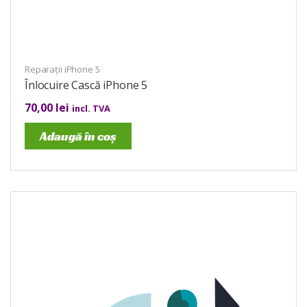
Reparații iPhone 5
Înlocuire Cască iPhone 5
70,00
lei
incl. TVA
Adaugă în coș