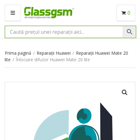
0
M
E
N
I
U
Prima pagină
/
Reparații Huawei
/
Reparații Huawei Mate 20
lite
/
Înlocuire difuzor Huawei Mate 20 lite