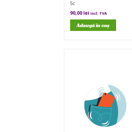
5c
90,00
lei
incl. TVA
Adaugă în coș