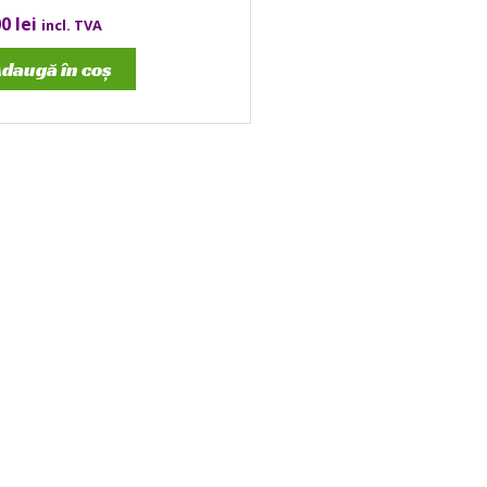
00
lei
incl. TVA
daugă în coș