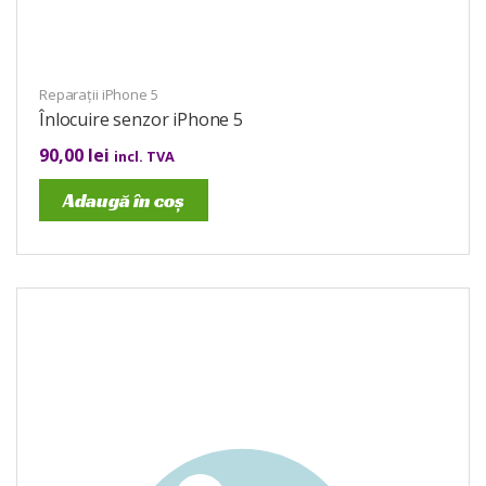
Reparații iPhone 5
Înlocuire senzor iPhone 5
90,00
lei
incl. TVA
Adaugă în coș