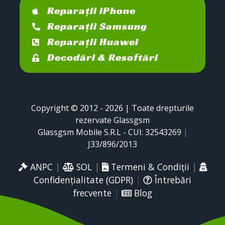
Reparații iPhone
Reparații Samsung
Reparații Huawei
Decodări & Resoftări
Copyright © 2012 - 2026 | Toate drepturile
rezervate Glassgsm
Glassgsm Mobile S.R.L - CUI: 32543269
|
J33/896/2013
ANPC
|
SOL
|
Termeni & Condiții
|
Confidențialitate (GDPR)
|
Întrebări
frecvente
|
Blog