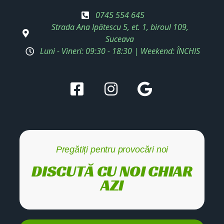
0745 554 645
Strada Ana Ipătescu 5, et. 1, biroul 109,
Suceava
Luni - Vineri: 09:30 - 18:30 | Weekend: ÎNCHIS
Pregătiți pentru provocări noi
DISCUTĂ CU NOI CHIAR
AZI