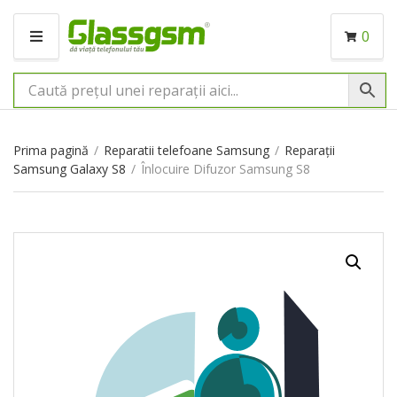
0
M
E
N
I
U
Prima pagină
/
Reparatii telefoane Samsung
/
Reparații
Samsung Galaxy S8
/
Înlocuire Difuzor Samsung S8