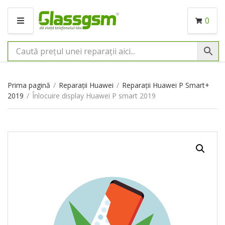
0
M
E
N
I
U
Prima pagină
/
Reparații Huawei
/
Reparații Huawei P Smart+
2019
/
Înlocuire display Huawei P smart 2019