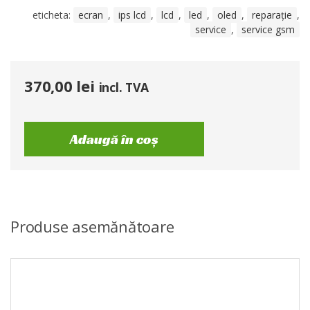
eticheta:
ecran
,
ips lcd
,
lcd
,
led
,
oled
,
reparație
,
service
,
service gsm
370,00
lei
incl. TVA
Adaugă în coș
Produse asemănătoare