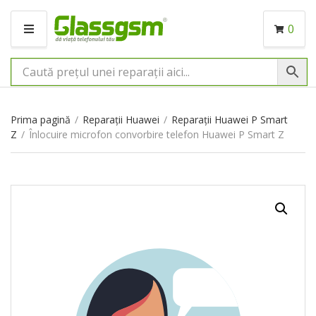
0
M
E
N
I
U
Prima pagină
/
Reparații Huawei
/
Reparații Huawei P Smart
Z
/
Înlocuire microfon convorbire telefon Huawei P Smart Z