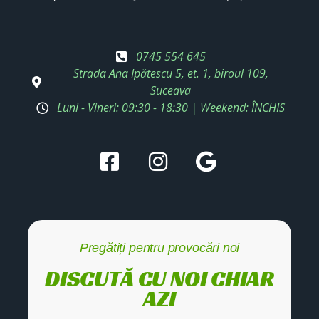
0745 554 645
Strada Ana Ipătescu 5, et. 1, biroul 109,
Suceava
Luni - Vineri: 09:30 - 18:30 | Weekend: ÎNCHIS
Pregătiți pentru provocări noi
DISCUTĂ CU NOI CHIAR
AZI