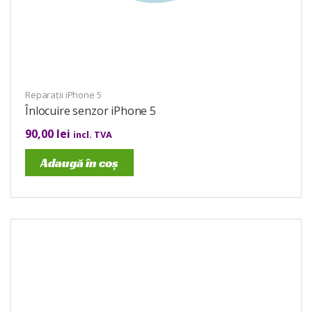
Reparații iPhone 5
Înlocuire senzor iPhone 5
90,00
lei
incl. TVA
Adaugă în coș