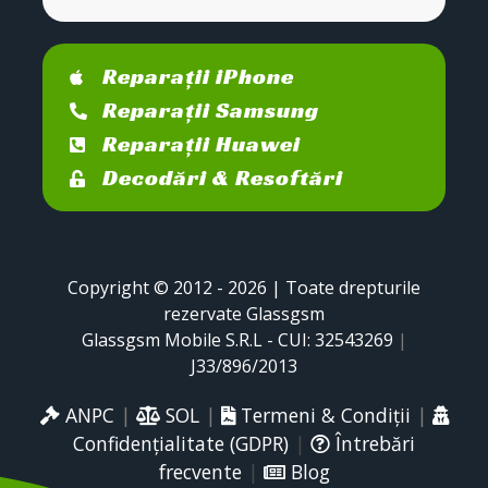
Reparații iPhone
Reparații Samsung
Reparații Huawei
Decodări & Resoftări
Copyright © 2012 - 2026 | Toate drepturile
rezervate Glassgsm
Glassgsm Mobile S.R.L - CUI: 32543269
|
J33/896/2013
ANPC
|
SOL
|
Termeni & Condiții
|
Confidențialitate (GDPR)
|
Întrebări
frecvente
|
Blog