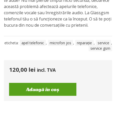
te aude? Nu mai pierde timpul nicio secundă, deoarece
această problemă afectează apelurile telefonice,
comenzile vocale sau înregistrările audio. La Glassgsm
telefonul tău o să funcționeze ca la început. O să te poți
bucura din nou de conversațiile cu prietenii.
eticheta:
apel telefonic
,
microfon jos
,
reparație
,
service
,
service gsm
120,00
lei
incl. TVA
Adaugă în coș