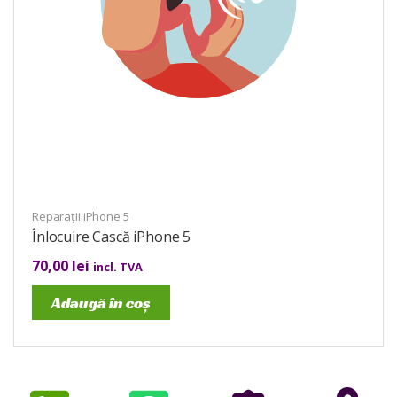
Reparații iPhone 5
Înlocuire Cască iPhone 5
70,00
lei
incl. TVA
Adaugă în coș