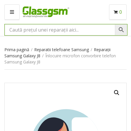
0
M
E
N
I
U
Prima pagină
/
Reparatii telefoane Samsung
/
Reparații
Samsung Galaxy J8
/
Înlocuire microfon convorbire telefon
Samsung Galaxy J8