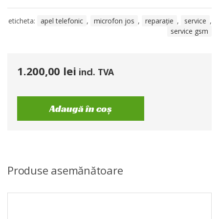
eticheta:
apel telefonic
,
microfon jos
,
reparație
,
service
,
service gsm
1.200,00
lei
incl. TVA
Adaugă în coș
Produse asemănătoare