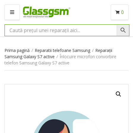
0
M
E
N
I
U
Prima pagină
/
Reparatii telefoane Samsung
/
Reparații
Samsung Galaxy S7 active
/
Înlocuire microfon convorbire
telefon Samsung Galaxy S7 active