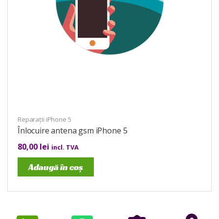
Reparații iPhone 5
Înlocuire antena gsm iPhone 5
80,00
lei
incl. TVA
Adaugă în coș