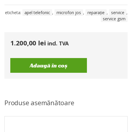
eticheta:
apel telefonic
,
microfon jos
,
reparație
,
service
,
service gsm
1.200,00
lei
incl. TVA
Adaugă în coș
Produse asemănătoare