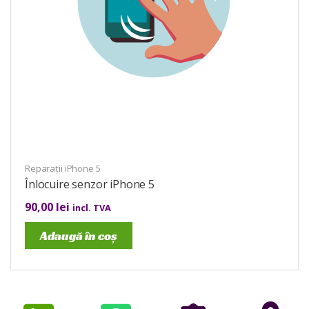
Reparații iPhone 5
Înlocuire senzor iPhone 5
90,00
lei
incl. TVA
Adaugă în coș