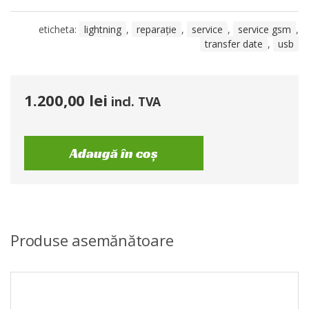
eticheta:
lightning
,
reparație
,
service
,
service gsm
,
transfer date
,
usb
1.200,00
lei
incl. TVA
Adaugă în coș
Produse asemănătoare