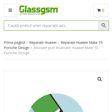
0
M
E
N
I
U
Prima pagină
/
Reparații Huawei
/
Reparații Huawei Mate 10
Porsche Design
/
Înlocuire port încărcare Huawei Mate 10
Porsche Design