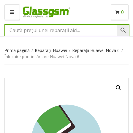
0
M
E
N
I
U
Prima pagină
/
Reparații Huawei
/
Reparații Huawei Nova 6
/
Înlocuire port încărcare Huawei Nova 6