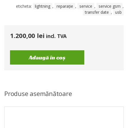
eticheta:
lightning
,
reparație
,
service
,
service gsm
,
transfer date
,
usb
1.200,00
lei
incl. TVA
Adaugă în coș
Produse asemănătoare