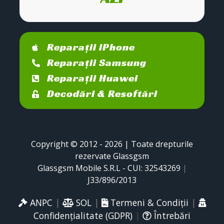
Reparații iPhone
Reparații Samsung
Reparații Huawei
Decodări & Resoftări
Copyright © 2012 - 2026 | Toate drepturile
rezervate Glassgsm
Glassgsm Mobile S.R.L - CUI: 32543269
|
J33/896/2013
ANPC
|
SOL
|
Termeni & Condiții
|
Confidențialitate (GDPR)
|
Întrebări