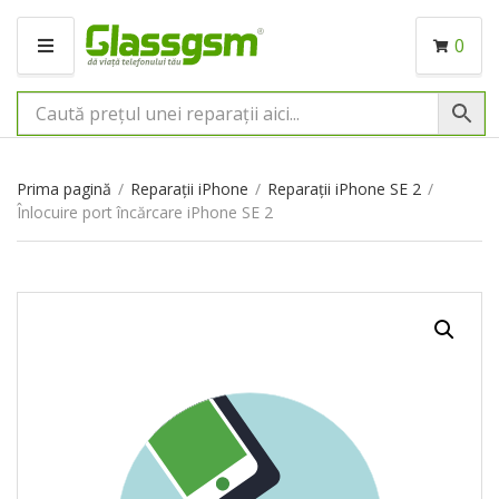
0
M
E
N
I
U
Prima pagină
/
Reparații iPhone
/
Reparații iPhone SE 2
/
Înlocuire port încărcare iPhone SE 2