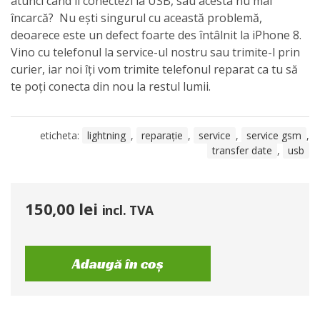
atunci când îl conectezi la USB, sau acesta nu mai
încarcă? Nu ești singurul cu această problemă,
deoarece este un defect foarte des întâlnit la iPhone 8.
Vino cu telefonul la service-ul nostru sau trimite-l prin
curier, iar noi îți vom trimite telefonul reparat ca tu să
te poți conecta din nou la restul lumii.
eticheta:
lightning
,
reparație
,
service
,
service gsm
,
transfer date
,
usb
150,00
lei
incl. TVA
Adaugă în coș