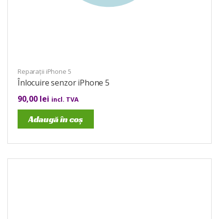
Reparații iPhone 5
Înlocuire senzor iPhone 5
90,00
lei
incl. TVA
Adaugă în coș