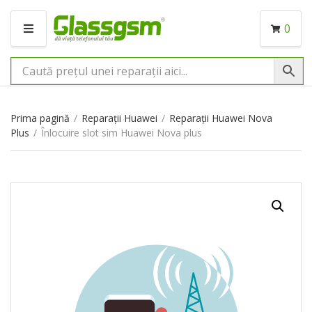
0
M
E
N
I
U
Prima pagină
/
Reparații Huawei
/
Reparații Huawei Nova
Plus
/
Înlocuire slot sim Huawei Nova plus