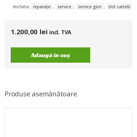
eticheta:
reparație
,
service
,
service gsm
,
slot cartelă
1.200,00
lei
incl. TVA
Adaugă în coș
Produse asemănătoare