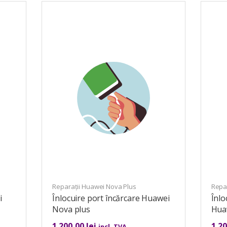
Reparații Huawei Nova Plus
Repa
i
Înlocuire port încărcare Huawei
Înl
Nova plus
Hua
1.200,00
lei
1.2
incl. TVA