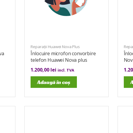
Reparații Huawei Nova Plus
Repa
va
Înlocuire microfon convorbire
Înlo
telefon Huawei Nova plus
Nov
1.200,00
lei
1.2
incl. TVA
Adaugă în coș
A