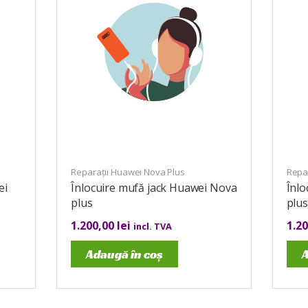
Reparații Huawei Nova Plus
Repa
ei
Înlocuire mufă jack Huawei Nova
Înlo
plus
plu
1.200,00
lei
1.2
incl. TVA
Adaugă în coș
A