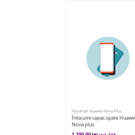
Reparații Huawei Nova Plus
Înlocuire capac spate Huawe
Nova plus
1.200,00
lei
incl. TVA