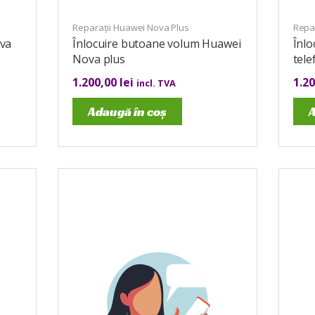
Reparații Huawei Nova Plus
Repa
ova
Înlocuire butoane volum Huawei
Înlo
Nova plus
tel
1.200,00
lei
1.2
incl. TVA
Adaugă în coș
A