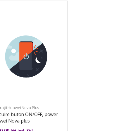
rații Huawei Nova Plus
ocuire buton ON/OFF, power
wei Nova plus
00,00
lei
incl. TVA