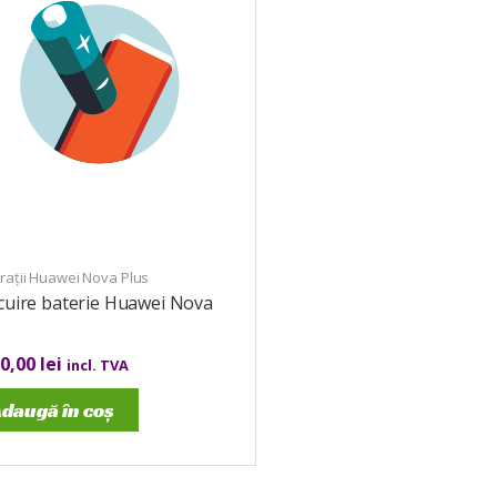
rații Huawei Nova Plus
cuire baterie Huawei Nova
s
00,00
lei
incl. TVA
daugă în coș