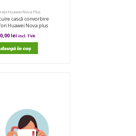
rații Huawei Nova Plus
cuire cască convorbire
efon Huawei Nova plus
00,00
lei
incl. TVA
daugă în coș