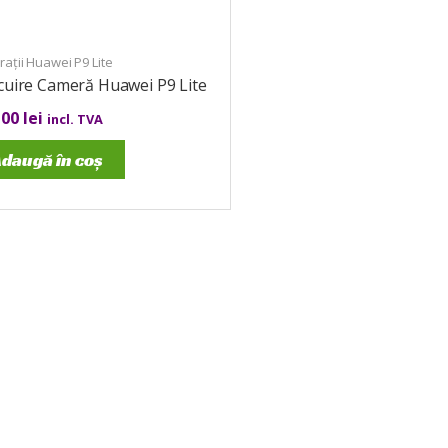
ații Huawei P9 Lite
cuire Cameră Huawei P9 Lite
,00
lei
incl. TVA
daugă în coș