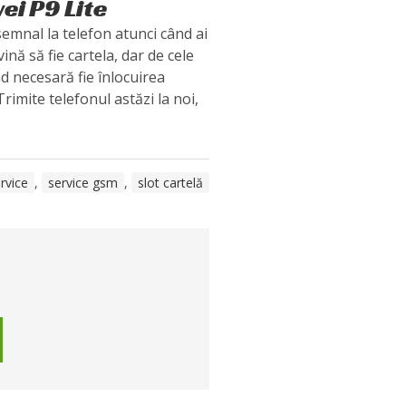
ei P9 Lite
semnal la telefon atunci când ai
ină să fie cartela, dar de cele
nd necesară fie înlocuirea
rimite telefonul astăzi la noi,
rvice
,
service gsm
,
slot cartelă