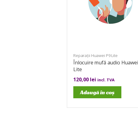
Reparații Huawei P9 Lite
Înlocuire mufă audio Huawei
Lite
120,00
lei
incl. TVA
Adaugă în coș