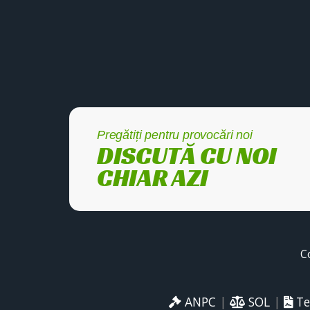
Pregătiți pentru provocări noi
DISCUTĂ CU NOI
CHIAR AZI
C
ANPC
|
SOL
|
Te