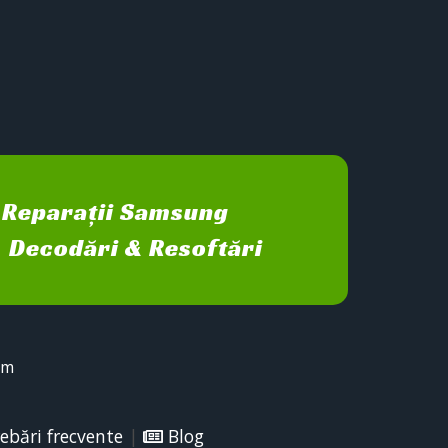
Reparații Samsung
Decodări & Resoftări
sm
ebări frecvente
|
Blog