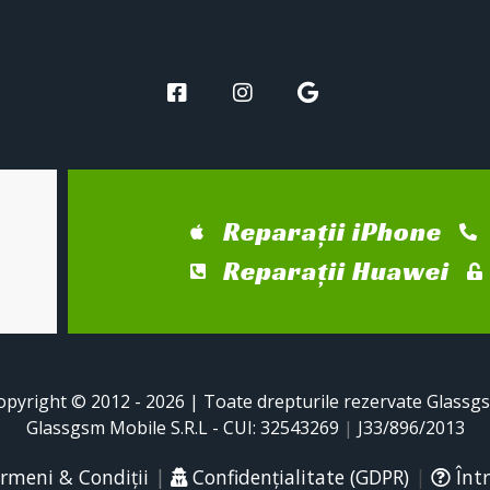
Reparații iPhone
Reparații Huawei
opyright © 2012 - 2026 | Toate drepturile rezervate Glassg
Glassgsm Mobile S.R.L - CUI: 32543269
|
J33/896/2013
rmeni & Condiții
|
Confidențialitate (GDPR)
|
Într