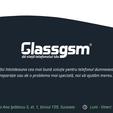
ăsi întotdeauna cea mai bună soluție pentru telefonul dumneavoa
reparație sau de o problema mai specială, noi vă ajutăm mereu
a Ana Ipătescu 5, et. 1, biroul 109, Suceava
Luni - Vineri