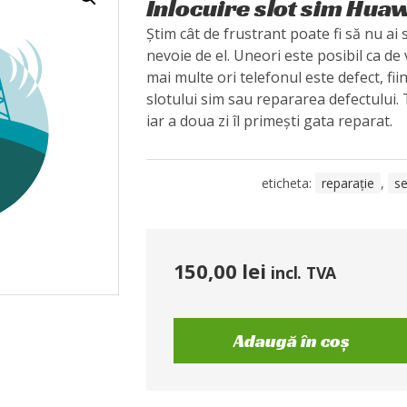
Înlocuire slot sim Huaw
Știm cât de frustrant poate fi să nu ai 
nevoie de el. Uneori este posibil ca de v
mai multe ori telefonul este defect, fii
slotului sim sau repararea defectului. T
iar a doua zi îl primești gata reparat.
eticheta:
reparație
,
se
150,00
lei
incl. TVA
Adaugă în coș