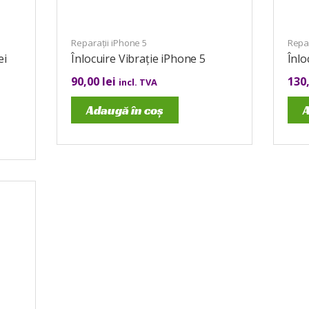
Reparații iPhone 5
Repar
ei
Înlocuire Vibrație iPhone 5
Înlo
90,00
lei
130
incl. TVA
Adaugă în coș
A