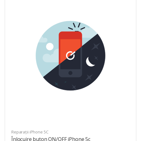
Reparații iPhone 5C
Înlocuire buton ON/OFF iPhone 5c