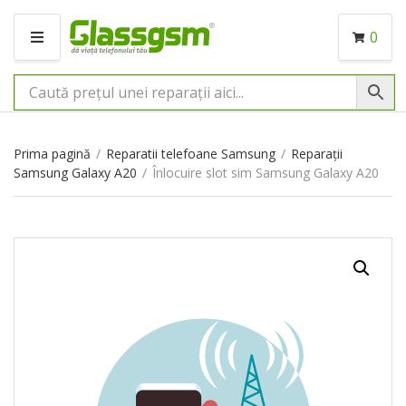
0
M
E
N
I
U
Prima pagină
/
Reparatii telefoane Samsung
/
Reparații
Samsung Galaxy A20
/
Înlocuire slot sim Samsung Galaxy A20