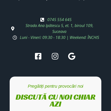
0745 554 645
Strada Ana Ipătescu 5, et. 1, biroul 109,
Suceava
Luni - Vineri: 09:30 - 18:30 | Weekend: ÎNCHIS
Pregătiți pentru provocări noi
DISCUTĂ CU NOI CHIAR
AZI