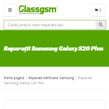
0
M
E
N
I
U
Reparații Samsung Galaxy S20 Plus
Prima pagină
/
Reparatii telefoane Samsung
/
Reparații
Samsung Galaxy S20 Plus