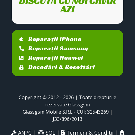
DISCUTĂ CU NOI CHIAR
AZI
Reparații iPhone
Reparații Samsung
Reparații Huawei
Decodări & Resoftări
Copyright © 2012 - 2026 | Toate drepturile
rezervate Glassgsm
Glassgsm Mobile S.R.L - CUI: 32543269
|
J33/896/2013
ANPC
|
SOL
|
Termeni & Condiții
|