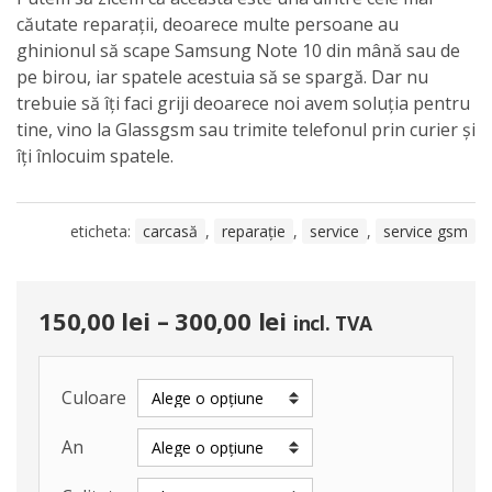
căutate reparații, deoarece multe persoane au
ghinionul să scape Samsung Note 10 din mână sau de
pe birou, iar spatele acestuia să se spargă. Dar nu
trebuie să îți faci griji deoarece noi avem soluția pentru
tine, vino la Glassgsm sau trimite telefonul prin curier și
îți înlocuim spatele.
eticheta:
carcasă
,
reparație
,
service
,
service gsm
150,00
lei
–
300,00
lei
incl. TVA
Culoare
An