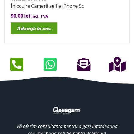
Înlocuire Cameră selfie iPhone 5c
90,00
lei
incl. TVA
Adaugă în coș
Vă oferim consultanță pentru a găsi întotdeauna
cea mai bună soluție pentru telefonul