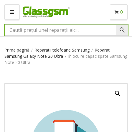
0
M
E
N
I
U
Prima pagină
/
Reparatii telefoane Samsung
/
Reparații
Samsung Galaxy Note 20 Ultra
/
Înlocuire capac spate Samsung
Note 20 Ultra