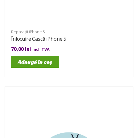
Reparații iPhone 5
Înlocuire Cască iPhone 5
70,00
lei
incl. TVA
Adaugă în coș