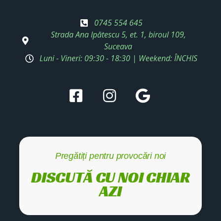
0745 554 645
Strada Ana Ipătescu 5, et. 1, biroul 109,
Suceava
Luni - Vineri: 09:30 - 18:30 | Weekend: ÎNCHIS
Pregătiți pentru provocări noi
DISCUTĂ CU NOI CHIAR
AZI