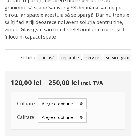
căutate reparații, deoarece multe persoane au
ghinionul să scape Samsung S8 din mână sau de pe
birou, iar spatele acestuia să se spargă. Dar nu trebuie
să îți faci griji deoarece noi avem soluția pentru tine,
vino la Glassgsm sau trimite telefonul prin curier și îți
înlocuim capacul spate.
eticheta:
carcasă
,
reparație
,
service
,
service gsm
120,00
lei
–
250,00
lei
incl. TVA
Culoare
Calitate