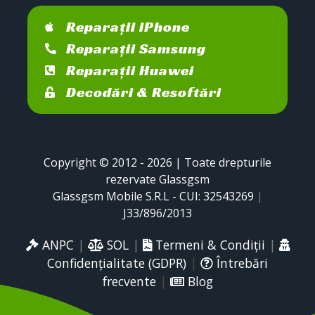
Reparații iPhone
Reparații Samsung
Reparații Huawei
Decodări & Resoftări
Copyright © 2012 - 2026 | Toate drepturile
rezervate Glassgsm
Glassgsm Mobile S.R.L - CUI: 32543269
|
J33/896/2013
ANPC
|
SOL
|
Termeni & Condiții
|
Confidențialitate (GDPR)
|
Întrebări
frecvente
|
Blog