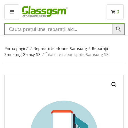
0
M
E
N
I
U
Prima pagină
/
Reparatii telefoane Samsung
/
Reparații
Samsung Galaxy S8
/
Înlocuire capac spate Samsung S8