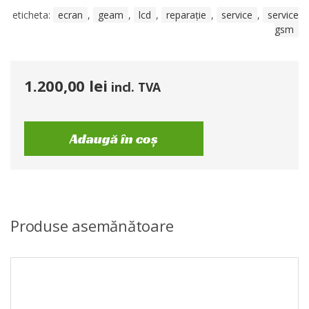
eticheta:
ecran
,
geam
,
lcd
,
reparație
,
service
,
service
gsm
1.200,00
lei
incl. TVA
Adaugă în coș
Produse asemănătoare