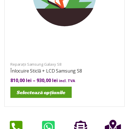
Reparații Samsung Galaxy S8
Înlocuire Sticlă + LCD Samsung S8
810,00
lei
–
930,00
lei
incl. TVA
Selectează opțiunile