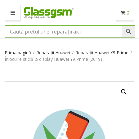
0
M
E
N
I
U
Prima pagină
/
Reparații Huawei
/
Reparații Huawei Y9 Prime
/
Înlocuire sticlă & display Huawei Y9 Prime (2019)