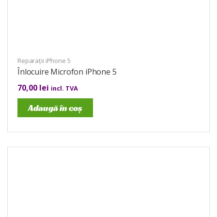
Reparații iPhone 5
Înlocuire Microfon iPhone 5
70,00
lei
incl. TVA
Adaugă în coș