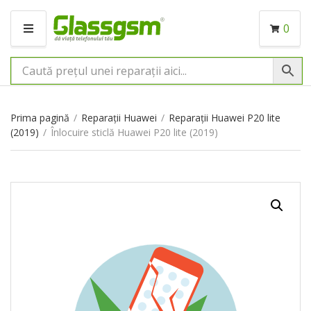
0
M
E
N
I
U
Prima pagină
/
Reparații Huawei
/
Reparații Huawei P20 lite
(2019)
/
Înlocuire sticlă Huawei P20 lite (2019)