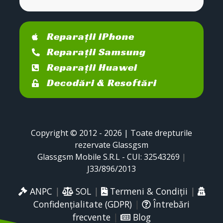
Reparații iPhone
Reparații Samsung
Reparații Huawei
Decodări & Resoftări
Copyright © 2012 - 2026 | Toate drepturile
rezervate Glassgsm
Glassgsm Mobile S.R.L - CUI: 32543269
|
J33/896/2013
ANPC
|
SOL
|
Termeni & Condiții
|
Confidențialitate (GDPR)
|
Întrebări
frecvente
|
Blog