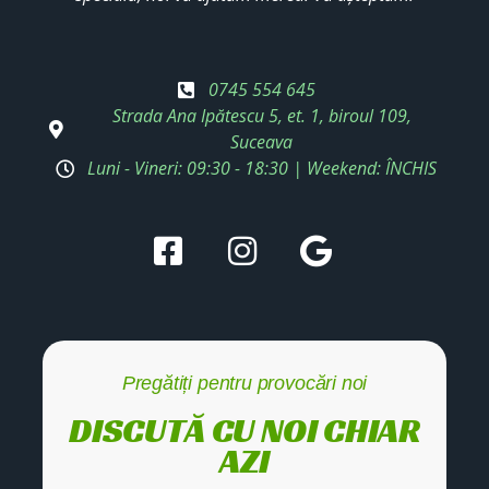
0745 554 645
Strada Ana Ipătescu 5, et. 1, biroul 109,
Suceava
Luni - Vineri: 09:30 - 18:30 | Weekend: ÎNCHIS
Pregătiți pentru provocări noi
DISCUTĂ CU NOI CHIAR
AZI