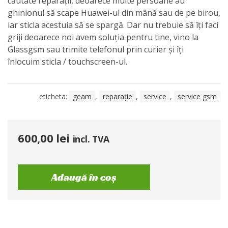
căutate reparații, deoarece multe persoane au
ghinionul să scape Huawei-ul din mână sau de pe birou,
iar sticla acestuia să se spargă. Dar nu trebuie să îți faci
griji deoarece noi avem soluția pentru tine, vino la
Glassgsm sau trimite telefonul prin curier și îți
înlocuim sticla / touchscreen-ul.
eticheta:
geam
,
reparație
,
service
,
service gsm
600,00
lei
incl. TVA
Adaugă în coș