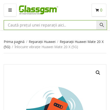
0
M
E
N
I
U
Prima pagină
/
Reparații Huawei
/
Reparații Huawei Mate 20 X
(5G)
/
Înlocuire vibrație Huawei Mate 20 X (5G)