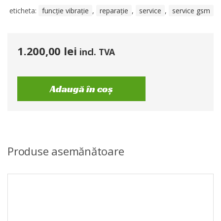
eticheta:
funcție vibrație
,
reparație
,
service
,
service gsm
1.200,00
lei
incl. TVA
Adaugă în coș
Produse asemănătoare