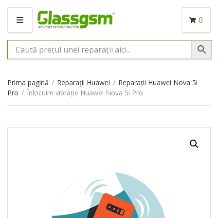
0
M
E
N
I
U
Prima pagină
/
Reparații Huawei
/
Reparații Huawei Nova 5i
Pro
/
Înlocuire vibrație Huawei Nova 5i Pro