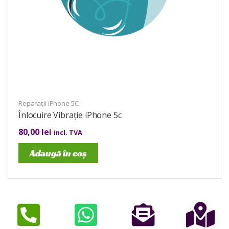
Reparații iPhone 5C
Înlocuire Vibrație iPhone 5c
80,00
lei
incl. TVA
Adaugă în coș