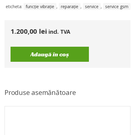
eticheta:
funcție vibrație
,
reparație
,
service
,
service gsm
1.200,00
lei
incl. TVA
Adaugă în coș
Produse asemănătoare