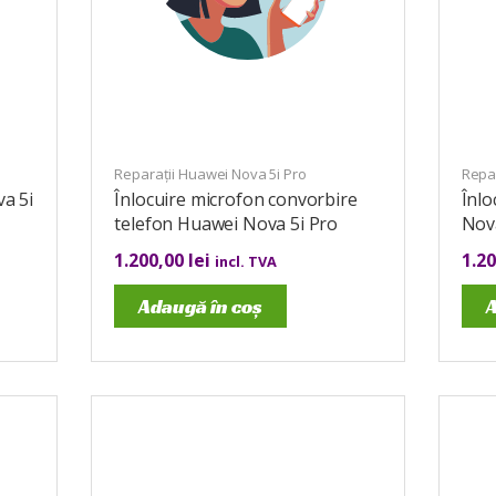
Reparații Huawei Nova 5i Pro
Repar
a 5i
Înlocuire microfon convorbire
Înlo
telefon Huawei Nova 5i Pro
Nov
1.200,00
lei
1.2
incl. TVA
Adaugă în coș
A