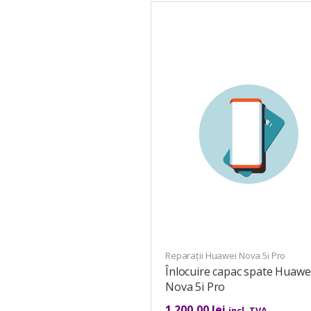
Reparații Huawei Nova 5i Pro
Înlocuire capac spate Huawe
Nova 5i Pro
1.200,00
lei
incl. TVA