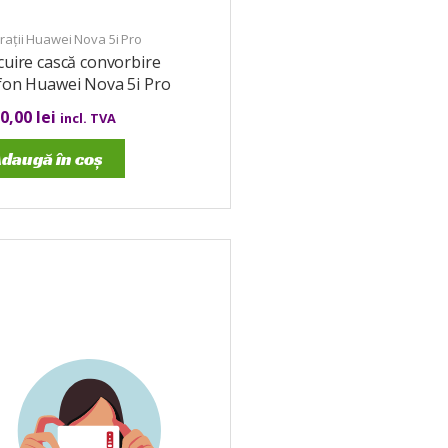
ații Huawei Nova 5i Pro
cuire cască convorbire
fon Huawei Nova 5i Pro
00,00
lei
incl. TVA
daugă în coș