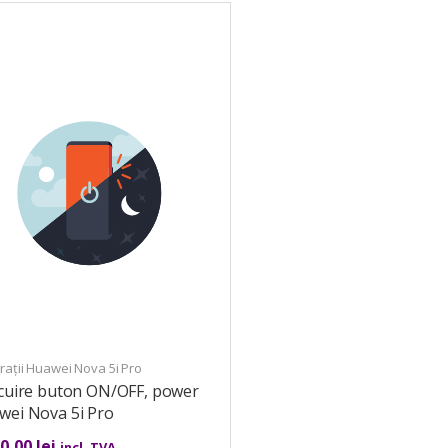
ații Huawei Nova 5i Pro
ocuire buton ON/OFF, power
wei Nova 5i Pro
00,00
lei
incl. TVA