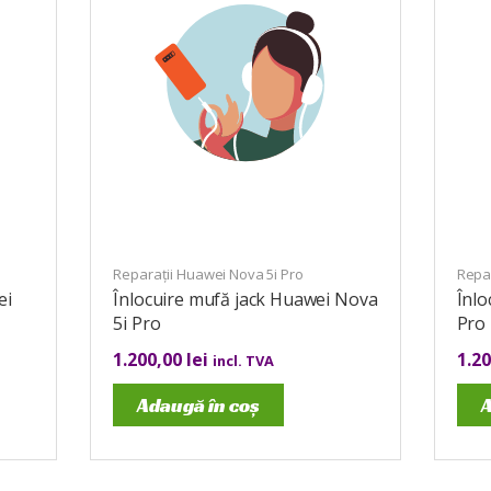
Reparații Huawei Nova 5i Pro
Repar
ei
Înlocuire mufă jack Huawei Nova
Înlo
5i Pro
Pro
1.200,00
lei
1.2
incl. TVA
Adaugă în coș
A