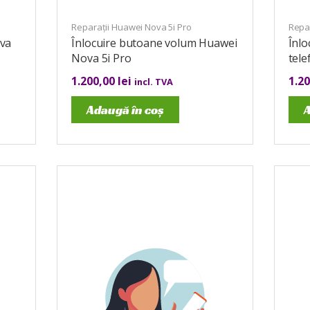
Reparații Huawei Nova 5i Pro
Repar
ova
Înlocuire butoane volum Huawei
Înlo
Nova 5i Pro
tele
1.200,00
lei
1.2
incl. TVA
Adaugă în coș
A