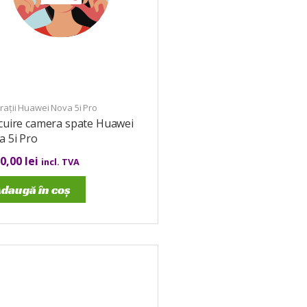
ații Huawei Nova 5i Pro
cuire camera spate Huawei
a 5i Pro
00,00
lei
incl. TVA
daugă în coș