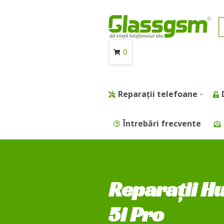
0
Reparații telefoane
Întrebări frecvente
Reparații H
5i Pro