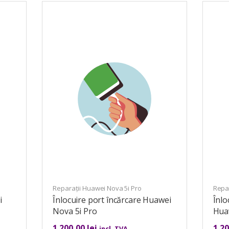
Reparații Huawei Nova 5i Pro
Repar
i
Înlocuire port încărcare Huawei
Înl
Nova 5i Pro
Hua
1.200,00
lei
1.2
incl. TVA