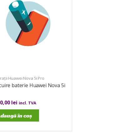
ații Huawei Nova 5i Pro
cuire baterie Huawei Nova 5i
00,00
lei
incl. TVA
daugă în coș