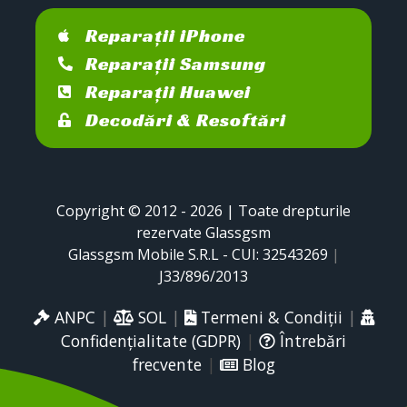
Reparații iPhone
Reparații Samsung
Reparații Huawei
Decodări & Resoftări
Copyright © 2012 - 2026 | Toate drepturile
rezervate Glassgsm
Glassgsm Mobile S.R.L - CUI: 32543269
|
J33/896/2013
ANPC
|
SOL
|
Termeni & Condiții
|
Confidențialitate (GDPR)
|
Întrebări
frecvente
|
Blog