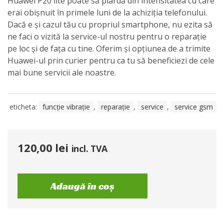
Huawei P20 lite poate să piardă din intensitatea cu care
erai obișnuit în primele luni de la achiziția telefonului.
Dacă e și cazul tău cu propriul smartphone, nu ezita să
ne faci o vizită la service-ul nostru pentru o reparație
pe loc și de fața cu tine. Oferim și opțiunea de a trimite
Huawei-ul prin curier pentru ca tu să beneficiezi de cele
mai bune servicii ale noastre.
eticheta:
funcție vibrație
,
reparație
,
service
,
service gsm
120,00
lei
incl. TVA
Adaugă în coș