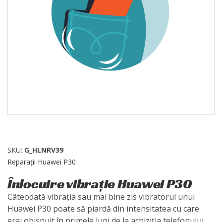
SKU:
G_HLNRV39
Reparații Huawei P30
Înlocuire vibrație Huawei P30
Câteodată vibrația sau mai bine zis vibratorul unui
Huawei P30 poate să piardă din intensitatea cu care
erai obișnuit în primele luni de la achiziția telefonului.