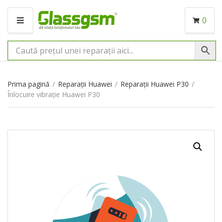
0
M
E
N
I
U
Prima pagină
/
Reparații Huawei
/
Reparații Huawei P30
/
Înlocuire vibrație Huawei P30