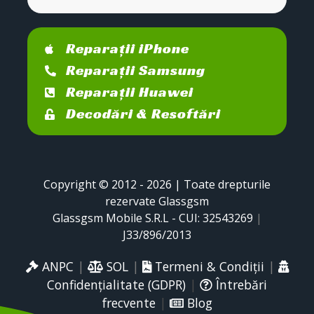
Reparații iPhone
Reparații Samsung
Reparații Huawei
Decodări & Resoftări
Copyright © 2012 - 2026 | Toate drepturile
rezervate Glassgsm
Glassgsm Mobile S.R.L - CUI: 32543269
|
J33/896/2013
ANPC
|
SOL
|
Termeni & Condiții
|
Confidențialitate (GDPR)
|
Întrebări
frecvente
|
Blog