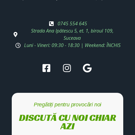
0745 554 645
Strada Ana Ipătescu 5, et. 1, biroul 109,
Suceava
Luni - Vineri: 09:30 - 18:30 | Weekend: ÎNCHIS
Pregătiți pentru provocări noi
DISCUTĂ CU NOI CHIAR
AZI