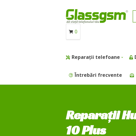
0
Reparații telefoane
Întrebări frecvente
Reparații H
10 Plus