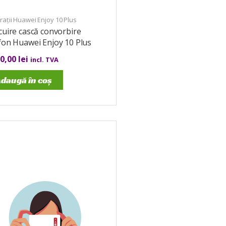
ații Huawei Enjoy 10 Plus
cuire cască convorbire
fon Huawei Enjoy 10 Plus
00,00
lei
incl. TVA
daugă în coș