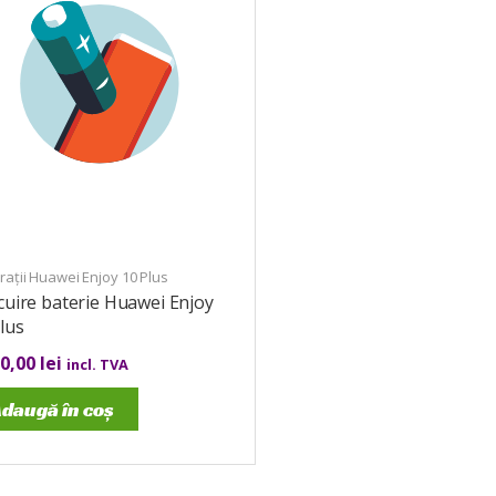
ații Huawei Enjoy 10 Plus
cuire baterie Huawei Enjoy
lus
00,00
lei
incl. TVA
daugă în coș