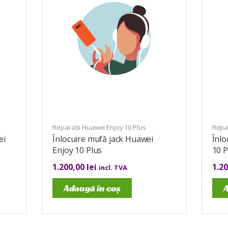
Reparații Huawei Enjoy 10 Plus
Repar
ei
Înlocuire mufă jack Huawei
Înlo
Enjoy 10 Plus
10 P
1.200,00
lei
1.2
incl. TVA
Adaugă în coș
A