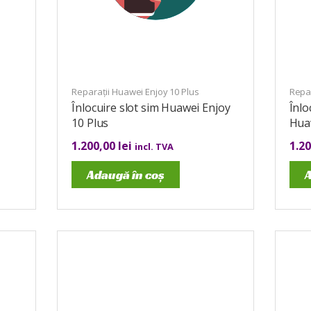
Reparații Huawei Enjoy 10 Plus
Repar
Înlocuire slot sim Huawei Enjoy
Înlo
10 Plus
Huaw
1.200,00
lei
1.2
incl. TVA
Adaugă în coș
A