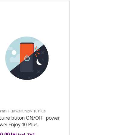
ații Huawei Enjoy 10 Plus
ocuire buton ON/OFF, power
ei Enjoy 10 Plus
00,00
lei
incl. TVA