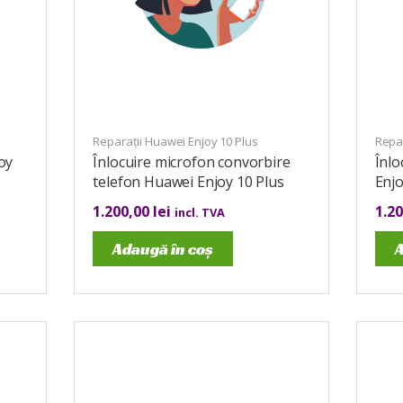
Reparații Huawei Enjoy 10 Plus
Repar
oy
Înlocuire microfon convorbire
Înlo
telefon Huawei Enjoy 10 Plus
Enjo
1.200,00
lei
1.2
incl. TVA
Adaugă în coș
A