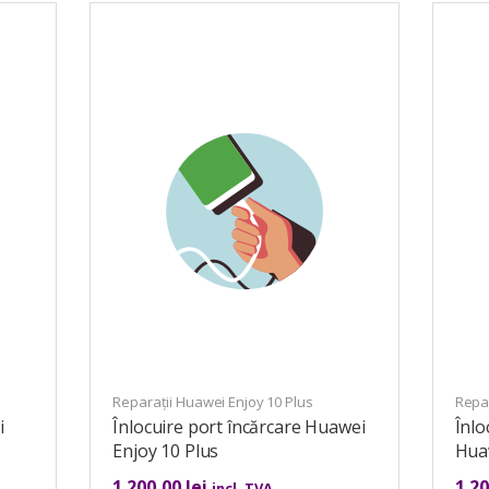
Reparații Huawei Enjoy 10 Plus
Repar
i
Înlocuire port încărcare Huawei
Înl
Enjoy 10 Plus
Huaw
1.200,00
lei
1.2
incl. TVA