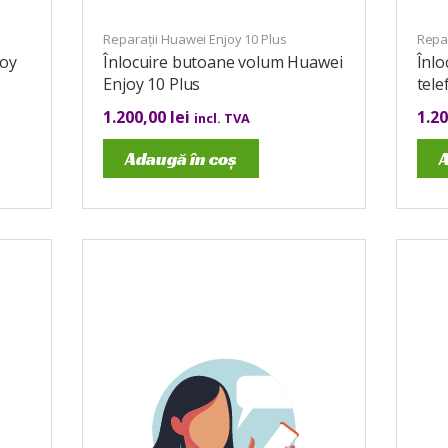
Reparații Huawei Enjoy 10 Plus
Repar
joy
Înlocuire butoane volum Huawei
Înlo
Enjoy 10 Plus
tele
1.200,00
lei
1.2
incl. TVA
Adaugă în coș
A