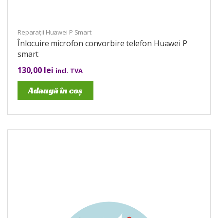
Reparații Huawei P Smart
Înlocuire microfon convorbire telefon Huawei P
smart
130,00
lei
incl. TVA
Adaugă în coș