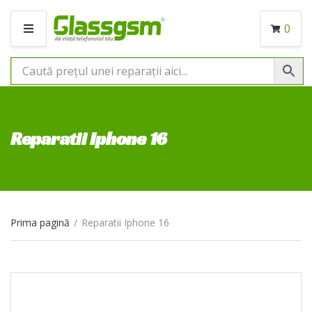
0
M
E
N
I
U
Reparatii Iphone 16
Prima pagină
/
Reparatii Iphone 16