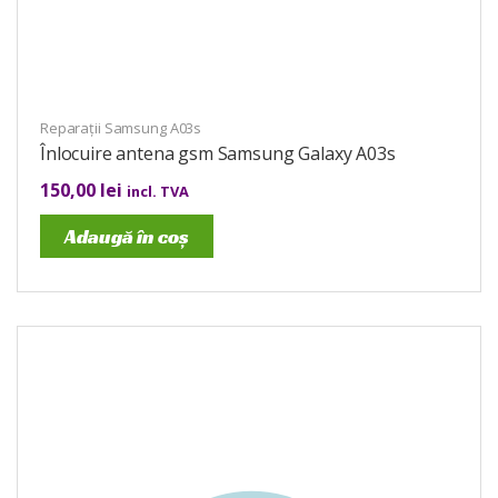
Reparații Samsung A03s
Înlocuire antena gsm Samsung Galaxy A03s
150,00
lei
incl. TVA
Adaugă în coș