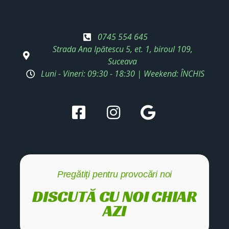
0745 554 645
Strada Ana Ipătescu 5, et. 1, biroul 109,
Suceava
Luni - Vineri: 09:30 - 18:30 | Weekend: ÎNCHIS
Pregătiți pentru provocări noi
DISCUTĂ CU NOI CHIAR
AZI