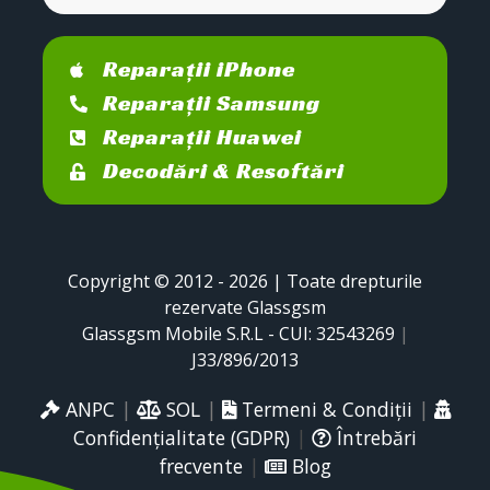
Reparații iPhone
Reparații Samsung
Reparații Huawei
Decodări & Resoftări
Copyright © 2012 - 2026 | Toate drepturile
rezervate Glassgsm
Glassgsm Mobile S.R.L - CUI: 32543269
|
J33/896/2013
ANPC
|
SOL
|
Termeni & Condiții
|
Confidențialitate (GDPR)
|
Întrebări
frecvente
|
Blog