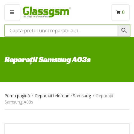
0
M
E
N
I
U
Reparații Samsung A03s
Prima pagină
/
Reparatii telefoane Samsung
/
Reparații
Samsung A03s