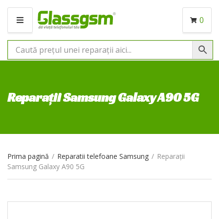
0
M
E
N
I
U
Reparații Samsung Galaxy A90 5G
Prima pagină
/
Reparatii telefoane Samsung
/
Reparații
Samsung Galaxy A90 5G