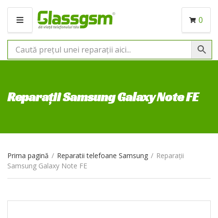
0
M
E
N
I
U
Reparații Samsung Galaxy Note FE
Prima pagină
/
Reparatii telefoane Samsung
/
Reparații
Samsung Galaxy Note FE