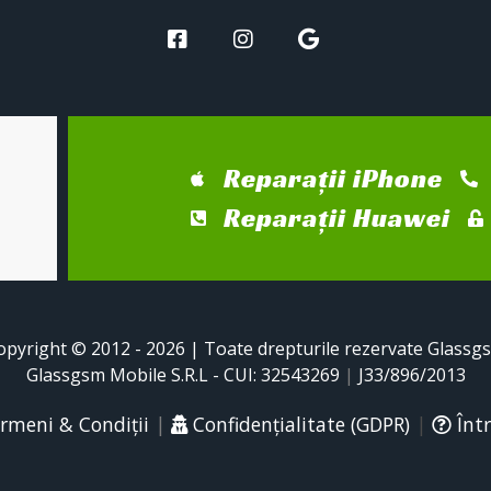
Reparații iPhone
Reparații Huawei
opyright © 2012 - 2026 | Toate drepturile rezervate Glassg
Glassgsm Mobile S.R.L - CUI: 32543269
|
J33/896/2013
rmeni & Condiții
|
Confidențialitate (GDPR)
|
Într