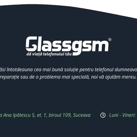
ăsi întotdeauna cea mai bună soluție pentru telefonul dumneavoa
reparație sau de o problema mai specială, noi vă ajutăm mereu
a Ana Ipătescu 5, et. 1, biroul 109, Suceava
Luni - Vineri