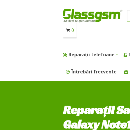
0
Reparații telefoane
Întrebări frecvente
Reparații 
Galaxy Note1