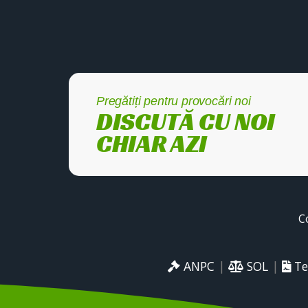
Pregătiți pentru provocări noi
DISCUTĂ CU NOI
CHIAR AZI
C
ANPC
|
SOL
|
Te