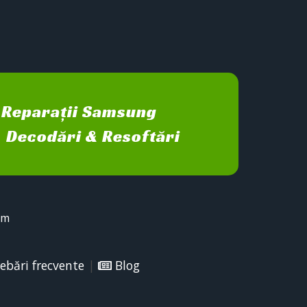
Reparații Samsung
Decodări & Resoftări
sm
ebări frecvente
|
Blog