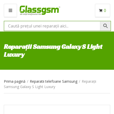
0
M
E
N
I
U
Reparații Samsung Galaxy S Light
Luxury
Prima pagină
/
Reparatii telefoane Samsung
/
Reparații
Samsung Galaxy S Light Luxury