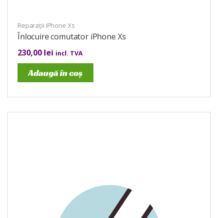
Reparații iPhone Xs
Înlocuire comutator iPhone Xs
230,00
lei
incl. TVA
Adaugă în coș