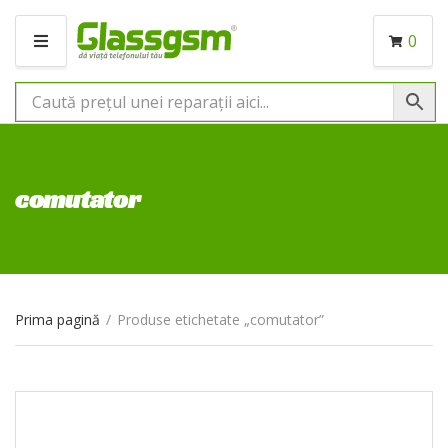
0
M
E
N
I
U
comutator
Prima pagină
/
Produse etichetate „comutator”