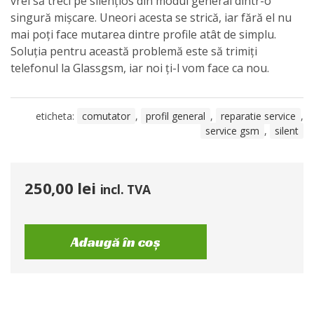
vrei să treci pe silențios din modul general dintr-o
singură mișcare. Uneori acesta se strică, iar fără el nu
mai poți face mutarea dintre profile atât de simplu.
Soluția pentru această problemă este să trimiți
telefonul la Glassgsm, iar noi ți-l vom face ca nou.
eticheta:
comutator
,
profil general
,
reparatie service
,
service gsm
,
silent
250,00
lei
incl. TVA
Adaugă în coș