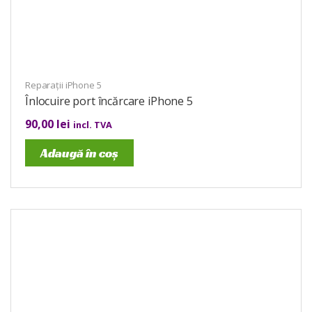
Reparații iPhone 5
Înlocuire port încărcare iPhone 5
90,00
lei
incl. TVA
Adaugă în coș