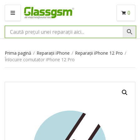
0
M
E
N
I
U
Prima pagină
/
Reparații iPhone
/
Reparații iPhone 12 Pro
/
Înlocuire comutator iPhone 12 Pro