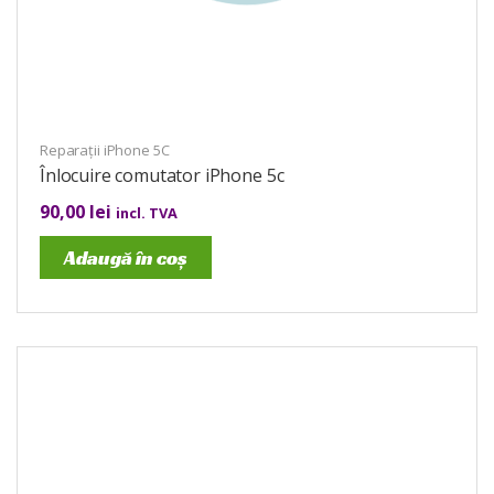
Reparații iPhone 5C
Înlocuire comutator iPhone 5c
90,00
lei
incl. TVA
Adaugă în coș