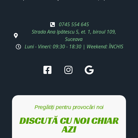
0745 554 645
Strada Ana Ipătescu 5, et. 1, biroul 109,
Suceava
Luni - Vineri: 09:30 - 18:30 | Weekend: ÎNCHIS
Pregătiți pentru provocări noi
DISCUTĂ CU NOI CHIAR
AZI