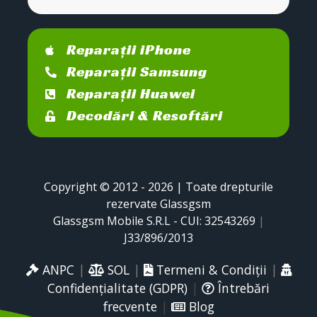
Reparații iPhone
Reparații Samsung
Reparații Huawei
Decodări & Resoftări
Copyright © 2012 - 2026 | Toate drepturile
rezervate Glassgsm
Glassgsm Mobile S.R.L - CUI: 32543269
|
J33/896/2013
ANPC
|
SOL
|
Termeni & Condiții
|
Confidențialitate (GDPR)
|
Întrebări
frecvente
|
Blog