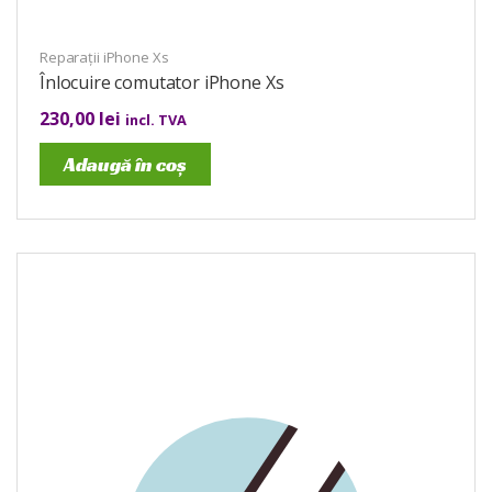
Reparații iPhone Xs
Înlocuire comutator iPhone Xs
230,00
lei
incl. TVA
Adaugă în coș