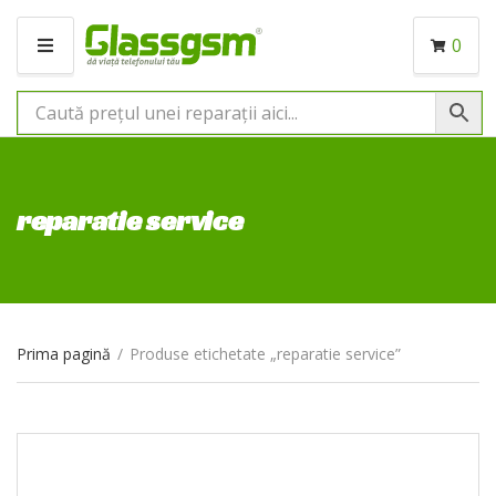
0
M
E
N
I
U
reparatie service
Prima pagină
/
Produse etichetate „reparatie service”