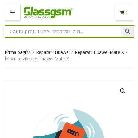
0
M
E
N
I
U
Prima pagină
/
Reparații Huawei
/
Reparații Huawei Mate X
/
Înlocuire vibrație Huawei Mate X