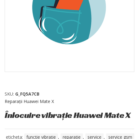
SKU:
G_FQ5A7CB
Reparații Huawei Mate X
Înlocuire vibrație Huawei Mate X
eticheta:
funcție vibrație
,
reparație
,
service
,
service gsm