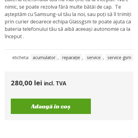
nimic, se poate rezolva fără multe bătăi de cap. Te
așteptăm cu Samsung-ul tău la noi, sau poți să îl trimiți
prin curier deoarece echipa Glassgsm te poate ajuta ca
bateria telefonului tău să aibă aceeași autonomie ca la
început .
eticheta:
acumulator
,
reparație
,
service
,
service gsm
280,00
lei
incl. TVA
Adaugă în coș