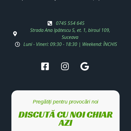
0745 554 645
Strada Ana Ipătescu 5, et. 1, biroul 109,
Suceava
Luni - Vineri: 09:30 - 18:30 | Weekend: ÎNCHIS
Pregătiți pentru provocări noi
DISCUTĂ CU NOI CHIAR
AZI