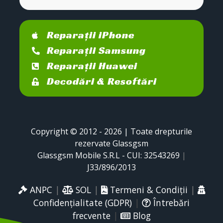
Reparații iPhone
Reparații Samsung
Reparații Huawei
Decodări & Resoftări
Copyright © 2012 - 2026 | Toate drepturile
rezervate Glassgsm
Glassgsm Mobile S.R.L - CUI: 32543269
|
J33/896/2013
ANPC
|
SOL
|
Termeni & Condiții
|
Confidențialitate (GDPR)
|
Întrebări
frecvente
|
Blog