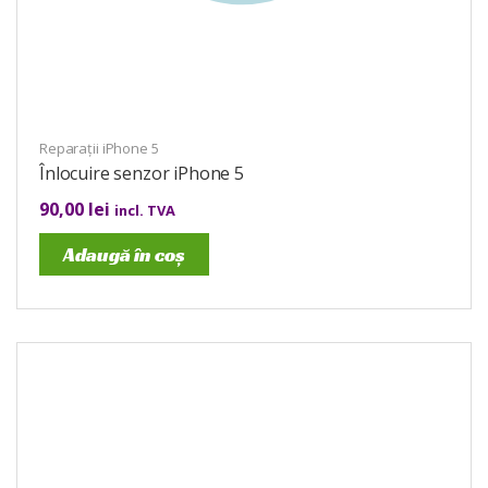
Reparații iPhone 5
Înlocuire senzor iPhone 5
90,00
lei
incl. TVA
Adaugă în coș