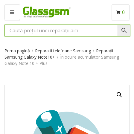
0
M
E
N
I
U
Prima pagină
/
Reparatii telefoane Samsung
/
Reparații
Samsung Galaxy Note10+
/
Înlocuire acumulator Samsung
Galaxy Note 10 + Plus