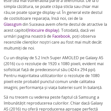
este cea mai vulnerabila parte a telefonului. De la o
simpla căzătura, se poate crăpa sticla sau chiar mai
rău,se poate sparge display-ul. În general este destul
de costisitoare reparația, însă noi, cei de la
Glassgsm
din Suceava avem oferte destul de atractive la
acest capitol(
înlocuire display
). Totodată, dacă vei
urmări pagina noastră de
Facebook
, poți observa
recenziile clienților noștri care au fost mai mult decât
multumiți de noi.
Cu un display de 5.2 Inch Super AMOLED pe Galaxy A5
(2016) cu o rezoluție de 1920 x 1080 pixeli, evident mai
sofisticat față de predecesorul său (424 x 294 ppi).
Pentru majoritatea utilizatorilor o rezoluție de 1080
pixeli este probabil punctul comun unde calitatea
imagini, performanța și viața bateriei sunt în balanță.
Să nu trecem cu vederea peste faptul că Samsung a
îmbunătățit reproducerea culorilor. Chiar dacă Galaxy
A5 (2016) nu oferă reproducerea aproape perfectă