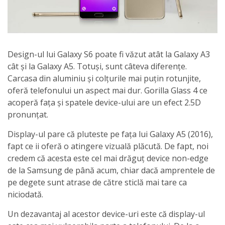
Design-ul lui Galaxy S6 poate fi văzut atât la Galaxy A3
cât și la Galaxy A5. Totuși, sunt câteva diferențe.
Carcasa din aluminiu și colțurile mai puțin rotunjite,
oferă telefonului un aspect mai dur. Gorilla Glass 4 ce
acoperă fața și spatele device-ului are un efect 2.5D
pronunțat.
Display-ul pare că pluteste pe fața lui Galaxy A5 (2016),
fapt ce ii oferă o atingere vizuală plăcută. De fapt, noi
credem că acesta este cel mai drăguț device non-edge
de la Samsung de până acum, chiar dacă amprentele de
pe degete sunt atrase de către sticlă mai tare ca
niciodată.
Un dezavantaj al acestor device-uri este că display-ul