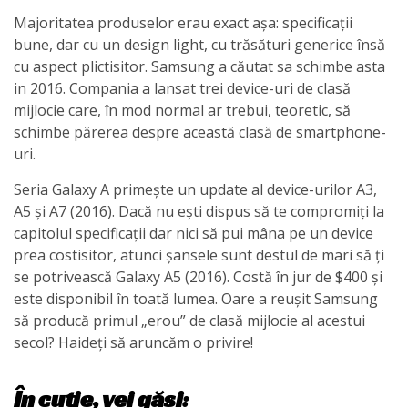
Majoritatea produselor erau exact așa: specificații
bune, dar cu un design light, cu trăsături generice însă
cu aspect plictisitor. Samsung a căutat sa schimbe asta
in 2016. Compania a lansat trei device-uri de clasă
mijlocie care, în mod normal ar trebui, teoretic, să
schimbe părerea despre această clasă de smartphone-
uri.
Seria Galaxy A primește un update al device-urilor A3,
A5 și A7 (2016). Dacă nu ești dispus să te compromiți la
capitolul specificații dar nici să pui mâna pe un device
prea costisitor, atunci șansele sunt destul de mari să ți
se potrivească Galaxy A5 (2016). Costă în jur de $400 și
este disponibil în toată lumea. Oare a reușit Samsung
să producă primul „erou” de clasă mijlocie al acestui
secol? Haideți să aruncăm o privire!
În cutie, vei găsi: