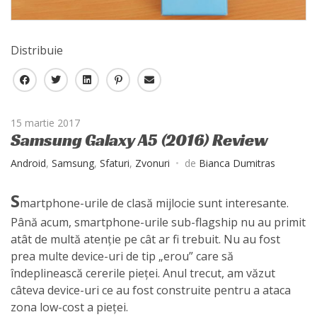
Distribuie
F
T
L
P
E
a
w
i
i
-
c
i
n
n
m
15 martie 2017
e
t
k
t
a
Samsung Galaxy A5 (2016) Review
b
t
e
e
i
o
e
d
r
l
Android
,
Samsung
,
Sfaturi
,
Zvonuri
de
Bianca Dumitras
o
r
I
e
k
n
s
S
martphone-urile de clasă mijlocie sunt interesante.
t
Până acum, smartphone-urile sub-flagship nu au primit
atât de multă atenție pe cât ar fi trebuit. Nu au fost
prea multe device-uri de tip „erou” care să
îndeplinească cererile pieței. Anul trecut, am văzut
câteva device-uri ce au fost construite pentru a ataca
zona low-cost a pieței.