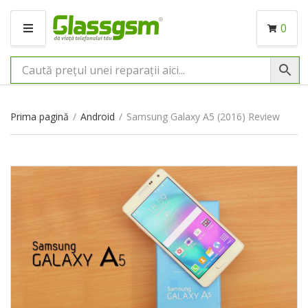
0
M
E
N
I
U
Prima pagină
/
Android
/
Samsung Galaxy A5 (2016) Review