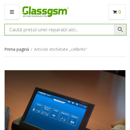
0
M
E
N
I
U
Prima pagină
/
Articole etichetate „cellbrite”