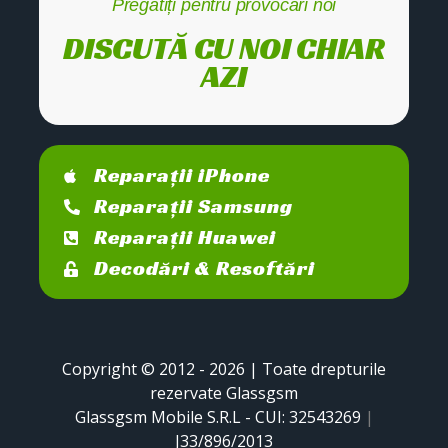
Pregătiți pentru provocări noi
DISCUTĂ CU NOI CHIAR
AZI
Reparații iPhone
Reparații Samsung
Reparații Huawei
Decodări & Resoftări
Copyright © 2012 - 2026 | Toate drepturile
rezervate Glassgsm
Glassgsm Mobile S.R.L - CUI: 32543269
|
J33/896/2013