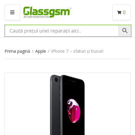
0
M
E
N
I
U
Prima pagină
/
Apple
/
iPhone 7 – sfaturi și trucuri