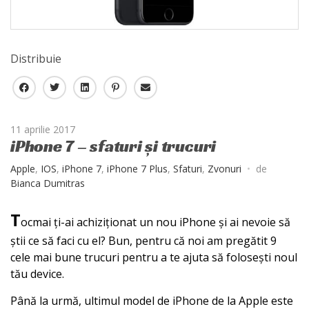
Distribuie
F
T
L
P
E
a
w
i
i
-
c
i
n
n
m
11 aprilie 2017
e
t
k
t
a
iPhone 7 – sfaturi și trucuri
b
t
e
e
i
o
e
d
r
l
Apple
,
IOS
,
iPhone 7
,
iPhone 7 Plus
,
Sfaturi
,
Zvonuri
de
o
r
I
e
Bianca Dumitras
k
n
s
t
T
ocmai ți-ai achiziționat un nou iPhone și ai nevoie să
știi ce să faci cu el? Bun, pentru că noi am pregătit 9
cele mai bune trucuri pentru a te ajuta să folosești noul
tău device.
Până la urmă, ultimul model de iPhone de la Apple este