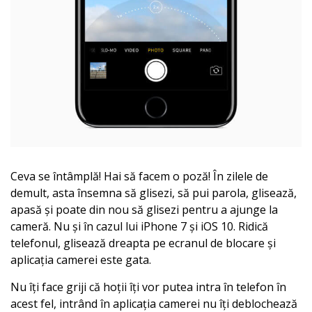
Ceva se întâmplă! Hai să facem o poză! În zilele de
demult, asta însemna să glisezi, să pui parola, glisează,
apasă și poate din nou să glisezi pentru a ajunge la
cameră. Nu și în cazul lui iPhone 7 și iOS 10. Ridică
telefonul, glisează dreapta pe ecranul de blocare și
aplicația camerei este gata.
Nu îți face griji că hoții îți vor putea intra în telefon în
acest fel, intrând în aplicația camerei nu îți deblochează