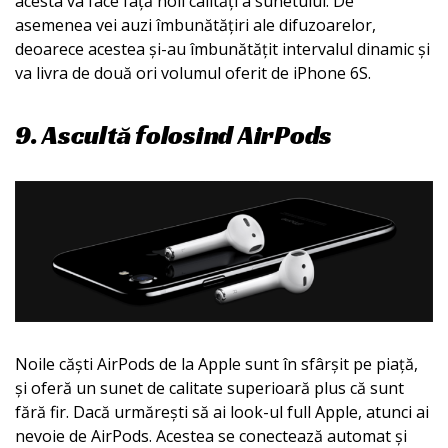
acesta va face față noii calități a sunetului. De
asemenea vei auzi îmbunătățiri ale difuzoarelor,
deoarece acestea și-au îmbunătățit intervalul dinamic și
va livra de două ori volumul oferit de iPhone 6S.
9. Ascultă folosind AirPods
Noile căști AirPods de la Apple sunt în sfârșit pe piață,
și oferă un sunet de calitate superioară plus că sunt
fără fir. Dacă urmărești să ai look-ul full Apple, atunci ai
nevoie de AirPods. Acestea se conectează automat și