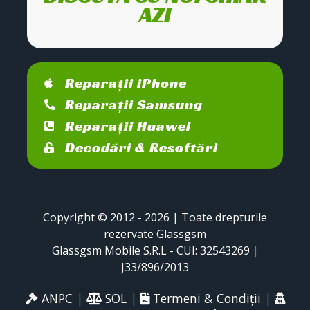
AZI
Reparații iPhone
Reparații Samsung
Reparații Huawei
Decodări & Resoftări
Copyright © 2012 - 2026 | Toate drepturile
rezervate Glassgsm
Glassgsm Mobile S.R.L - CUI: 32543269
|
J33/896/2013
ANPC
|
SOL
|
Termeni & Condiții
|