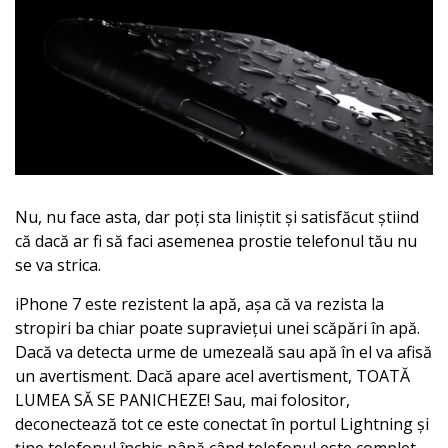
Nu, nu face asta, dar poți sta liniștit și satisfăcut știind
că dacă ar fi să faci asemenea prostie telefonul tău nu
se va strica.
iPhone 7 este rezistent la apă, așa că va rezista la
stropiri ba chiar poate supraviețui unei scăpări în apă.
Dacă va detecta urme de umezeală sau apă în el va afisă
un avertisment. Dacă apare acel avertisment, TOATĂ
LUMEA SĂ SE PANICHEZE! Sau, mai folositor,
deconectează tot ce este conectat în portul Lightning și
ține telefonul închis până când telefonul este complet